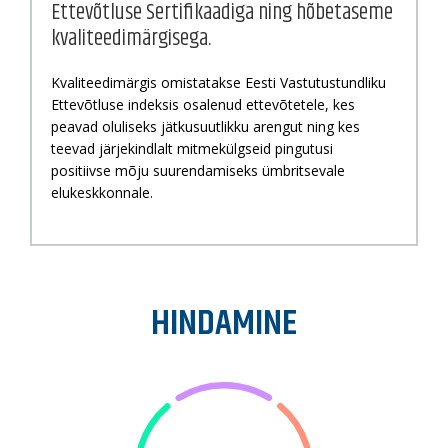
Ettevõtluse Sertifikaadiga ning hõbetaseme
kvaliteedimärgisega.
Kvaliteedimärgis omistatakse Eesti Vastutustundliku
Ettevõtluse indeksis osalenud ettevõtetele, kes
peavad oluliseks jätkusuutlikku arengut ning kes
teevad järjekindlalt mitmekülgseid pingutusi
positiivse mõju suurendamiseks ümbritsevale
elukeskkonnale.
HINDAMINE