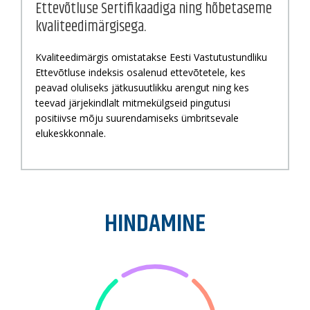
Ettevõtluse Sertifikaadiga ning hõbetaseme
kvaliteedimärgisega.
Kvaliteedimärgis omistatakse Eesti Vastutustundliku
Ettevõtluse indeksis osalenud ettevõtetele, kes
peavad oluliseks jätkusuutlikku arengut ning kes
teevad järjekindlalt mitmekülgseid pingutusi
positiivse mõju suurendamiseks ümbritsevale
elukeskkonnale.
HINDAMINE