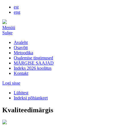
est
eng
Menüü
Sulge
Avaleht
Osavõtt
Metoodika
Osalemise tingimused
MÄRGISE SAAJAD
Indeks 2026 koolitus
Kontakt
Logi sisse
Lühitest
Indeksi põhiankeet
Kvaliteedimärgis