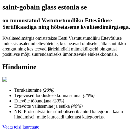
saint-gobain glass estonia se
on tunnustatud Vastutustundliku Ettevõtluse
Sertifikaadiga ning hõbetaseme kvaliteedimärgisega.
Kvaliteedimärgis omistatakse Eesti Vastutustundliku Ettevõtluse
indeksis osalenud ettevõtetele, kes peavad oluliseks jätkusuutlikku
arengut ning kes teevad järjekindlalt mitmekülgseid pingutusi
positiivse mõju suurendamiseks ümbritsevale elukeskkonnale.
Hindamine
Turukäitumine
(20%)
Tegevused looduskeskkonna suunal
(20%)
Ettevõte tööandjana
(20%)
Ettevõtte valitsemine ja eetika
(40%)
NB! Protsentväärtus sümboliseerib antud kategooria kaalu
hindamisel, mitte laureaadi tulemust kategoorias.
Vaata teisi laureaate